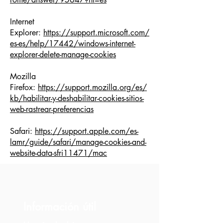
Internet
Explorer:
https://support.microsoft.com/
es-es/help/17442/windows-internet-
explorer-delete-manage-cookies
Mozilla
Firefox:
https://support.mozilla.org/es/
kb/habilitar-y-deshabilitar-cookies-sitios-
web-rastrear-preferencias
Safari:
https://support.apple.com/es-
lamr/guide/safari/manage-cookies-and-
website-data-sfri11471/mac
Información útil