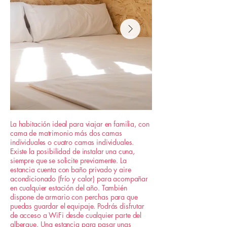
La habitación ideal para viajar en familia, con
cama de matrimonio más dos camas
individuales o cuatro camas individuales.
Existe la posibilidad de instalar una cuna,
siempre que se solicite previamente. La
estancia cuenta con baño privado y aire
acondicionado (frío y calor) para acompañar
en cualquier estación del año. También
dispone de armario con perchas para que
puedas guardar el equipaje. Podrás disfrutar
de acceso a WiFi desde cualquier parte del
albergue. Una estancia para pasar unas