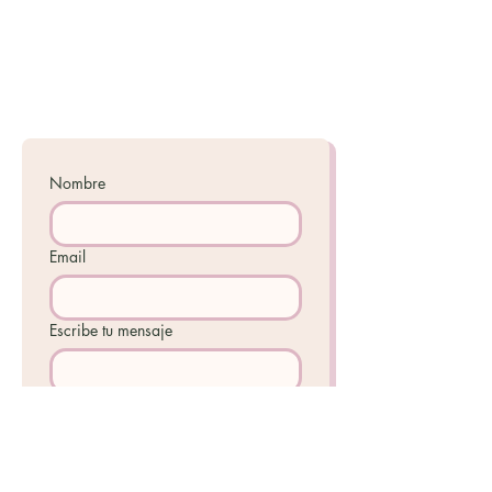
Recepción disponible las 24h.
Contáctanos
Nombre
Email
Escribe tu mensaje
Acepto la 
Política de 
Privacidad
Enviar