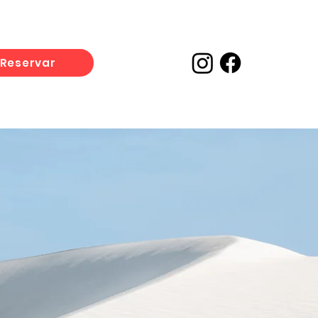
Reservar