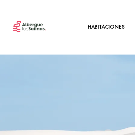
HABITACIONES